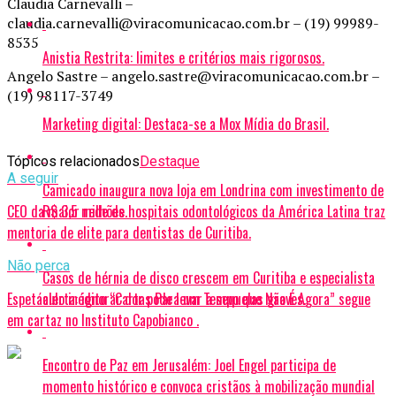
Claudia Carnevalli –
claudia.carnevalli@viracomunicacao.com.br – (19) 99989-
8535
Anistia Restrita: limites e critérios mais rigorosos.
Angelo Sastre – angelo.sastre@viracomunicacao.com.br –
(19) 98117-3749
Marketing digital: Destaca-se a Mox Mídia do Brasil.
Tópicos relacionados
Destaque
A seguir
Camicado inaugura nova loja em Londrina com investimento de
CEO da maior rede de hospitais odontológicos da América Latina traz
R$ 3,5 milhões.
mentoria de elite para dentistas de Curitiba.
Não perca
Casos de hérnia de disco crescem em Curitiba e especialista
Espetáculo inédito “Cartas Para um Tempo que Não É Agora” segue
alerta: ignorar dor pode levar a sequelas graves.
em cartaz no Instituto Capobianco .
Encontro de Paz em Jerusalém: Joel Engel participa de
momento histórico e convoca cristãos à mobilização mundial