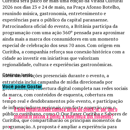
Curitiba será palco de mais uma edição da Virada Cultural
2026 nos dias 23 e 24 de maio, na Praça Afonso Botelho,
reunindo música, gastronomia, entretenimento e
experiências para o público da capital paranaense.
Patrocinadora oficial do evento, a Britânia participa da
programação com uma ação 360º pensada para aproximar
ainda mais a marca dos consumidores em um momento
especial de celebração dos seus 70 anos. Com origem em
Curitiba, a companhia reforça sua conexão histórica com a
cidade ao investir em iniciativas que valorizam
regionalidade, cultura e experiências gastronômicas.
Além das ativações presenciais durante o evento, a
Continue lendo
estratégia inclui campanha de mídia direcionada por
Você pode Gostar
geolocalização, cobertura digital completa nas redes sociais
da marca, com conteúdos de esquenta, cobertura em
tempo real e desdobramentos pós-evento, e participação
de influenciadores regionais com forte conexão com o
A nova hospitalidade começa antes do check-in: por que o
público curitibano, como O Que Fazer Curitiba e Sabores de
mobiliário passou a definir a experiência dos hóspedes?
Curitiba, que compartilharão os principais momentos da
programação. A proposta é ampliar a experiência para