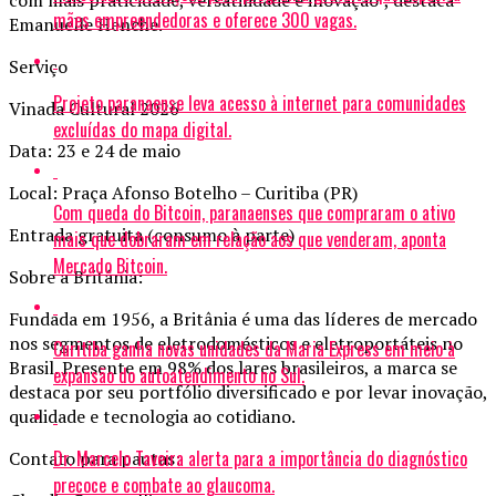
mães empreendedoras e oferece 300 vagas.
Emanuelle Henche.
Serviço
Projeto paranaense leva acesso à internet para comunidades
Vinada Cultural 2026
excluídas do mapa digital.
Data: 23 e 24 de maio
Local: Praça Afonso Botelho – Curitiba (PR)
Com queda do Bitcoin, paranaenses que compraram o ativo
Entrada gratuita (consumo à parte)
mais que dobraram em relação aos que venderam, aponta
Mercado Bitcoin.
Sobre a Britânia:
Fundada em 1956, a Britânia é uma das líderes de mercado
nos segmentos de eletrodomésticos e eletroportáteis no
Curitiba ganha novas unidades da Maria Express em meio à
Brasil. Presente em 98% dos lares brasileiros, a marca se
expansão do autoatendimento no Sul.
destaca por seu portfólio diversificado e por levar inovação,
qualidade e tecnologia ao cotidiano.
Dr. Marcelo Taveira alerta para a importância do diagnóstico
Contato para pautas:
precoce e combate ao glaucoma.