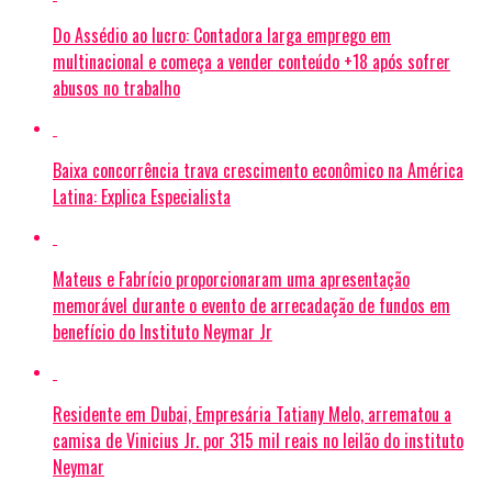
Do Assédio ao lucro: Contadora larga emprego em
multinacional e começa a vender conteúdo +18 após sofrer
abusos no trabalho
Baixa concorrência trava crescimento econômico na América
Latina: Explica Especialista
Mateus e Fabrício proporcionaram uma apresentação
memorável durante o evento de arrecadação de fundos em
benefício do Instituto Neymar Jr
Residente em Dubai, Empresária Tatiany Melo, arrematou a
camisa de Vinicius Jr. por 315 mil reais no leilão do instituto
Neymar