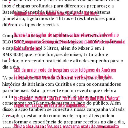
inox e chapas profundas para diferentes preparos; e a
Batedeira Planetária BBP70A, equipada com sistema
Acupuntura e seus benefícios, Dr Volnei Barboza .
planetário, tigela inox de 4 litros e três batedores para
diferentes tipos de receitas.
Descarte irregular de resíduos automotivos ainda desafia o
Completam a seleção o Liquidificador Fortis Turbo
setor, enquanto Savana destaca ações sustentáveis no Paraná e
BLQ1300P, com tecnologia Pro Maxx 6, 1400W de potência
e capacidade de até 3 litros, além do Mixer 3 em 1
Santa Catarina.
BMX400P, que reúne funções de mixer, triturador e
batedor, oferecendo praticidade e alto desempenho para o
dia a dia.
CEO da maior rede de hospitais odontológicos da América
Latina traz mentoria de elite para dentistas de Curitiba.
“A participação na Virada Cultural reforça a relação
histórica da Britânia com Curitiba e com os consumidores
paranaenses. Estar presente em um evento que celebra
cultura, gastronomia e regionalidade é uma forma de
Espetáculo inédito “Cartas Para um Tempo que Não É Agora”
comemorar os 70 anos da marca ao lado do público. Além
segue em cartaz no Instituto Capobianco .
disso, a ação também se conecta à nossa campanha voltada
à cozinha, destacando como os eletroportáteis podem
transformar a experiência de preparar receitas no dia a dia,
Philco abre inscrições para programa gratuito que capacita
com mais praticidade, versatilidade e inovação”, destaca