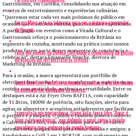
Gastronomix, em Curitiba, consolidando sua atuação em
eventos de entretenimento e experiências culinárias.
“Queremos estar cada vez mais próximos do público em
Sergio Moro esta na liderança para ser o próximo governador
ocasiões que conectem cultura, gastronomia e experiência.
do Paraná.
A participação em eventos como a Virada Cultural e o
Gastronomix reforça o posicionamento da Britânia no
segmento de cozinha, mostrando na prática como nossos
produtos fazem parte desses momentos de convivência e
Falha em alertas da Defesa Civil expõe a importância da gestão
celebração”, destaca Emanuelle Henche, diretora de
de acessos em infraestruturas críticas
Marketing da Britânia.
Para a ocasião, a marca apresentará um portfólio de
eletroportáteis pensado para transformar a experiência na
Ponto Sem Frio: Pontofrio arrecada agasalhos e oferece cupons
cozinha com praticidade, potência e versatilidade. Entre os
de desconto em campanha de inverno.
destaques está a Air Fryer Oven BAF11A, com capacidade
de 11 litros, 1800W de potência, oito funções, alerta para
agitar os alimentos e acessórios antiaderentes que facilitam
Especialista em neurociência, Eliane Sato, lança livro “Amar é
o preparo e a limpeza. O público também poderá conhecer
Viver o Extraordinário”, que defende o amor como o estado
a Cafeteira BCF20A, com capacidade para até 20 cafés e
neurológico mais poderoso da mente humana.
sistema corta-pingos, ideal para reunir família e amigos; a
Sanduicheira e Grill 2 em 1 BGR25B, com acabamento em