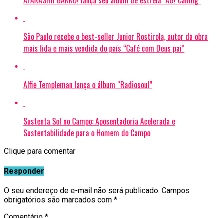
ATARASHII GAKKO! lança seu álbum de estreia “AG! Calling”
São Paulo recebe o best-seller Junior Rostirola, autor da obra
mais lida e mais vendida do país “Café com Deus pai”
Alfie Templeman lança o álbum “Radiosoul”
Sustenta Sol no Campo: Aposentadoria Acelerada e
Sustentabilidade para o Homem do Campo
Clique para comentar
Responder
O seu endereço de e-mail não será publicado.
Campos
obrigatórios são marcados com
*
Comentário
*