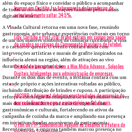
além do espaço físico e convidar o público a acompanhar
Inverno em Curitiba faz faturamento de lavanderias de
de todas as novidades e ativações também pelos canais
autoatendimento saltar 34,5%.
digitais da marca.
A Vinada Cultural retorna em uma nova fase, reunindo
gastronomia, arte urbana e experiências culturais em torno
Lilly, Coritiba e Post-it® Brand entram em campo pela saúde
de um dos maiores símbolos da culinária curitibana: a vina
do cérebro no retorno do Campeonato Brasileiro de Futebol.
e o cachorro-quente. O evento contará ainda com
intervenções artísticas e murais de grafite inspirados na
influência alemã na região, além de ativações ao vivo
durante toda a programação.
Criação de loja virtual é com a Mox Midia Advance . Soluções
Digitais Inteligentes para administração de empresas.
Durante os dois dias de evento, a Britânia contará com um
estande próprio e ações interativas voltadas ao público,
incluindo distribuição de brindes e cupons. A participação
ANCORD e Agrinvest debatem oportunidades de expansão do
reforça a estratégia da companhia de se aproximar cada vez
mercado financeiro com o agronegócio no Sul do país.
mais dos consumidores por meio de experiências
gastronômicas e culturais, fortalecendo os ativos da
campanha de cozinha da marca e ampliando sua presença
em iniciativas ligadas ao universo da gastronomia.
O Fim do PT? Especialistas Avaliam os Desafios e o Futuro do
Recentemente, a empresa também marcou presença no
Partido dos Trabalhadores.