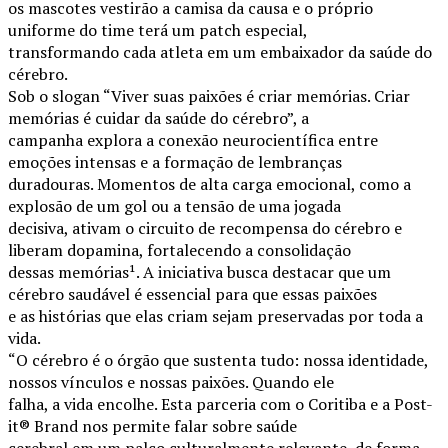
os mascotes vestirão a camisa da causa e o próprio
uniforme do time terá um patch especial,
transformando cada atleta em um embaixador da saúde do
cérebro.
Sob o slogan “Viver suas paixões é criar memórias. Criar
memórias é cuidar da saúde do cérebro”, a
campanha explora a conexão neurocientífica entre
emoções intensas e a formação de lembranças
duradouras. Momentos de alta carga emocional, como a
explosão de um gol ou a tensão de uma jogada
decisiva, ativam o circuito de recompensa do cérebro e
liberam dopamina, fortalecendo a consolidação
dessas memórias¹. A iniciativa busca destacar que um
cérebro saudável é essencial para que essas paixões
e as histórias que elas criam sejam preservadas por toda a
vida.
“O cérebro é o órgão que sustenta tudo: nossa identidade,
nossos vínculos e nossas paixões. Quando ele
falha, a vida encolhe. Esta parceria com o Coritiba e a Post-
it® Brand nos permite falar sobre saúde
cerebral em um palco culturalmente relevante, de forma