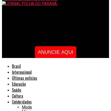
JORNAL FOLHA DO PARANÁ.
Especialista Emocional Jubeautyecare, lança desafio no
WhatsApp com método para alcançar o potencial sucesso de
suas metas em 2023
ANUNCIE AQUI
Brasil
Internacional
Últimas notícias
Educação
Saúde
Cultura
Celebridades
Moda