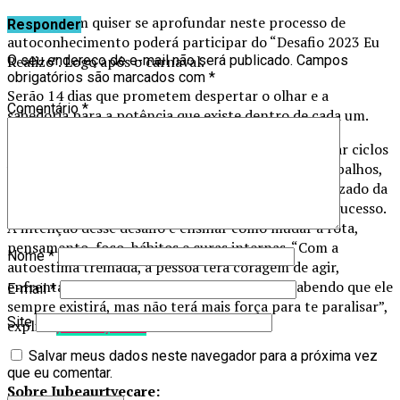
Agora, quem quiser se aprofundar neste processo de
Responder
autoconhecimento poderá participar do “Desafio 2023 Eu
Realizo”. Logo após o carnaval.
O seu endereço de e-mail não será publicado.
Campos
obrigatórios são marcados com
*
Serão 14 dias que prometem despertar o olhar e a
Comentário
*
sabedoria para a potência que existe dentro de cada um.
Neste desafio, Juliana aplica técnicas para identificar ciclos
viciosos e hábitos autosabotadores. Por meio de trabalhos,
testes e dinâmicas, estimula e desenvolve o aprendizado da
mudança desse ciclo e hábito vicioso que impede o sucesso.
A intenção desse desafio é ensinar como mudar a rota,
pensamento, foco, hábitos e curas internas. “Com a
Nome
*
autoestima treinada, a pessoa terá coragem de agir,
enfrentar seus medos de forma consciente, sabendo que ele
E-mail
*
sempre existirá, mas não terá mais força para te paralisar”,
Site
explica
jubeautyecare
.
Salvar meus dados neste navegador para a próxima vez
que eu comentar.
Sobre Jubeaurtyecare: