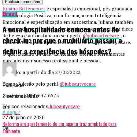
Juliana Bittencourt
é especialista emocional, pós graduada
Brasil
em Psicologia Positiva, com formação em Inteligência
Emocional e especialização em autoestima. Juliana também
A nova hospitalidade começa antes do
é maquiadora, visagista e conhecida por compartilhar dicas
de beleza e autoestima no seu perfil
@jubeautyecare
. Ju
check-in: por que o mobiliário passou a
também é a fundadora do Studio de beleza JuBeautyeCare.
definir a experiência dos hóspedes?
O quê: Desafio 14 dias “Eu Realizo” oferece ferramentas
para alcançar sucesso profissional e pessoal.
Quando: a partir do dia 27/02/2023
Como: Adesão pelo perfil
@jubeautyecare
Publicado
Contato: (21)97637-6575
2 semanas atrás
Tópicos relacionados
Jubeautyecare
em
A seguir
27 de julho de 2026
Reforma em apartamento de um quarto traz amplitude para
De
ambiente