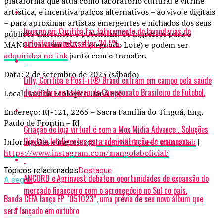
plataforma que atua como laboratório cultural e vitrine
artística, e incentiva palcos alternativos – ao vivo e digitais
– para aproximar artistas emergentes e nichados dos seus
Inverno em Curitiba faz faturamento de lavanderias de
públicos existentes e potenciais. Os ingressos para o
autoatendimento saltar 34,5%.
MANGO custam R$325 (segundo Lote) e podem ser
adquiridos no link
junto com o transfer.
Data: 2 de setembro de 2023 (sábado)
Lilly, Coritiba e Post-it® Brand entram em campo pela saúde
do cérebro no retorno do Campeonato Brasileiro de Futebol.
Local: Jardim Ecológico Uaná Etê
Endereço: RJ-121, 2265 – Sacra Família do Tinguá, Eng.
Paulo de Frontin – RJ
Criação de loja virtual é com a Mox Midia Advance . Soluções
Digitais Inteligentes para administração de empresas.
Informações e ingressos:
https://linktr.ee/_mangolab
|
https://www.instagram.com/mangolaboficial/
Tópicos relacionados
Destaque
ANCORD e Agrinvest debatem oportunidades de expansão do
A seguir
mercado financeiro com o agronegócio no Sul do país.
Banda CEFA lança EP “051023”, uma prévia de seu novo álbum que
será lançado em outubro