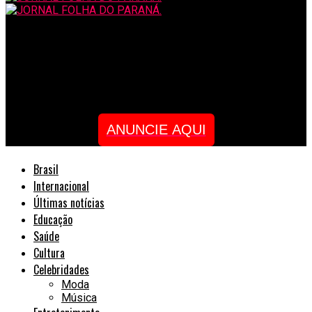
JORNAL FOLHA DO PARANÁ.
Jorge Aragão, Marina Lima, Rodrigo Amarante e muitos outros
no festival MANGO
ANUNCIE AQUI
Brasil
Internacional
Últimas notícias
Educação
Saúde
Cultura
Celebridades
Moda
Música