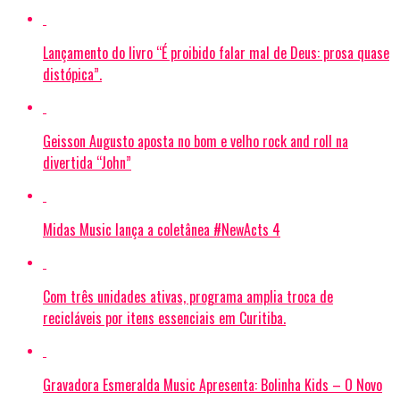
Lançamento do livro “É proibido falar mal de Deus: prosa quase
distópica”.
Geisson Augusto aposta no bom e velho rock and roll na
divertida “John”
Midas Music lança a coletânea #NewActs 4
Com três unidades ativas, programa amplia troca de
recicláveis por itens essenciais em Curitiba.
Gravadora Esmeralda Music Apresenta: Bolinha Kids – O Novo