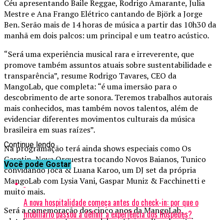
Céu apresentando Baile Reggae, Rodrigo Amarante, Julia
Mestre e Ana Frango Elétrico cantando de Björk a Jorge
Ben. Serão mais de 14 horas de música a partir das 10h30 da
manhã em dois palcos: um principal e um teatro acústico.
“Será uma experiência musical rara e irreverente, que
promove também assuntos atuais sobre sustentabilidade e
transparência”, resume Rodrigo Tavares, CEO da
MangoLab, que completa: “é uma imersão para o
descobrimento de arte sonora. Teremos trabalhos autorais
mais conhecidos, mas também novos talentos, além de
evidenciar diferentes movimentos culturais da música
brasileira em suas raízes”.
Continue lendo
Na programação terá ainda shows especiais como Os
Garotin, Nova Orquestra tocando Novos Baianos, Tunico
Você pode Gostar
convidando Joca & Luana Karoo, um DJ set da própria
MangoLab com Lysia Vani, Gaspar Muniz & Facchinetti e
muito mais.
A nova hospitalidade começa antes do check-in: por que o
Será a comemoração dos cinco anos da MangoLab,
mobiliário passou a definir a experiência dos hóspedes?