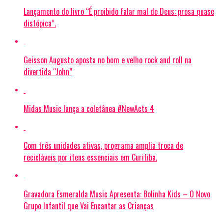
Lançamento do livro “É proibido falar mal de Deus: prosa quase
distópica”.
Geisson Augusto aposta no bom e velho rock and roll na
divertida “John”
Midas Music lança a coletânea #NewActs 4
Com três unidades ativas, programa amplia troca de
recicláveis por itens essenciais em Curitiba.
Gravadora Esmeralda Music Apresenta: Bolinha Kids – O Novo
Grupo Infantil que Vai Encantar as Crianças