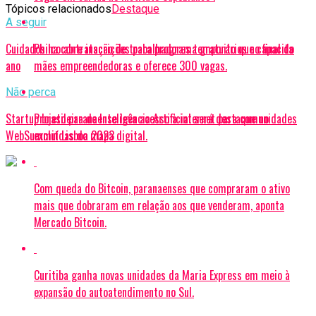
Tópicos relacionados
Destaque
A seguir
Cuidados na contratação de trabalhadores temporários no final do
Philco abre inscrições para programa gratuito que capacita
ano
mães empreendedoras e oferece 300 vagas.
Não perca
Startup brasileira de Inteligência Artificial será destaque no
Projeto paranaense leva acesso à internet para comunidades
WebSummit Lisboa 2023
excluídas do mapa digital.
Com queda do Bitcoin, paranaenses que compraram o ativo
mais que dobraram em relação aos que venderam, aponta
Mercado Bitcoin.
Curitiba ganha novas unidades da Maria Express em meio à
expansão do autoatendimento no Sul.