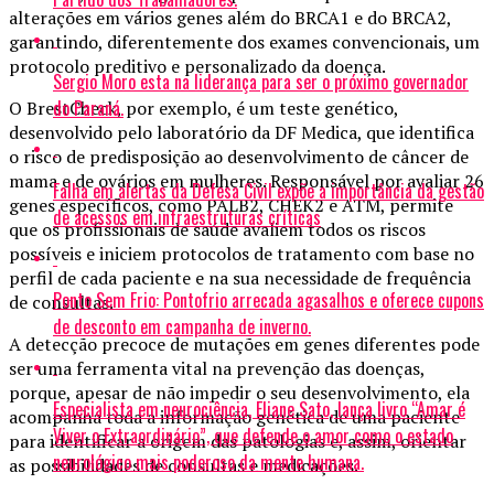
alterações em vários genes além do BRCA1 e do BRCA2,
garantindo, diferentemente dos exames convencionais, um
protocolo preditivo e personalizado da doença.
Sergio Moro esta na liderança para ser o próximo governador
do Paraná.
O BrestCheck, por exemplo, é um teste genético,
desenvolvido pelo laboratório da DF Medica, que identifica
o risco de predisposição ao desenvolvimento de câncer de
mama e de ovários em mulheres. Responsável por avaliar 26
Falha em alertas da Defesa Civil expõe a importância da gestão
genes específicos, como PALB2, CHEK2 e ATM, permite
de acessos em infraestruturas críticas
que os profissionais de saúde avaliem todos os riscos
possíveis e iniciem protocolos de tratamento com base no
perfil de cada paciente e na sua necessidade de frequência
Ponto Sem Frio: Pontofrio arrecada agasalhos e oferece cupons
de consultas.
de desconto em campanha de inverno.
A detecção precoce de mutações em genes diferentes pode
ser uma ferramenta vital na prevenção das doenças,
porque, apesar de não impedir o seu desenvolvimento, ela
Especialista em neurociência, Eliane Sato, lança livro “Amar é
acompanha toda a informação genética de uma paciente
Viver o Extraordinário”, que defende o amor como o estado
para identificar a origem das patologias e, assim, orientar
neurológico mais poderoso da mente humana.
as possibilidades de consultas e medicações.