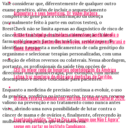
Vale considerar que, diferentemente de qualquer outro
exame genético, além de incluir o sequenciamento
Acupuntura e seus benefícios, Dr Volnei Barboza .
completo do gene para a confirmação da doença
(normalmente feito à parte em outros testes), o
BrestCheck não se limita apenas ao diagnóstico de risco de
Descarte irregular de resíduos automotivos ainda desafia o
câncer. Ele também permite uma intervenção clínico-
farmacológica por parte dos médicos, sendo capaz de
setor, enquanto Savana destaca ações sustentáveis no Paraná e
identificar a resposta a medicamentos de cada genótipo do
Santa Catarina.
organismo e selecionar terapias personalizadas, com uma
redução de efeitos reversos ou colaterais. Nessa abordagem,
portanto, os profissionais da saúde têm opções de
CEO da maior rede de hospitais odontológicos da América
direcionar uma quimioterapia, por exemplo, com melhor
Latina traz mentoria de elite para dentistas de Curitiba.
desempenho e menor toxicidade para pacientes.
Enquanto a medicina de precisão continua a evoluir, o uso
da genética, preditiva ou interventiva, torna-se um recurso
Britânia reforça conexão com Curitiba na Vinada Cultural 2026.
valioso na prevenção e no tratamento como nunca antes
visto, abrindo uma nova possibilidade de lutar contra o
câncer de mama e de ovários e, finalmente, oferecendo às
Espetáculo inédito “Cartas Para um Tempo que Não É Agora”
mulheres a esperança que elas merecem.
segue em cartaz no Instituto Capobianco .