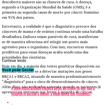
descoberta maiores são as chances de cura. A doença,
segundo a Organização Mundial da Saúde (OMS), é a
primeira ou segunda causa de morte por câncer feminino
em 95% dos países.
Entretanto, a realidade é que o diagnóstico precoce dos
cânceres de mama e de ovários continua sendo uma batalha
desafiadora. Embora sejam passíveis de cura, manifestam-
se de maneira silenciosa até atingir um ponto mais
agressivo para o organismo. Com isso, encontrar exames
preditivos para essas doenças acaba sendo uma das
prioridades dos cientistas.
Continue lendo
Hoje em dia, a maioria dos testes genéticos disponíveis no
Você pode Gostar
mercado destinam-se a detectar mutações nos genes
BRCA1 e BRCA2, atuando de maneira predominantemente
“diagnóstica” para o risco de desenvolvimento de câncer.
Além disso, são realizados somente quando as pacientes já
A nova hospitalidade começa antes do check-in: por que o
apresentam sintomas que levam à suspeita de câncer.
mobiliário passou a definir a experiência dos hóspedes?