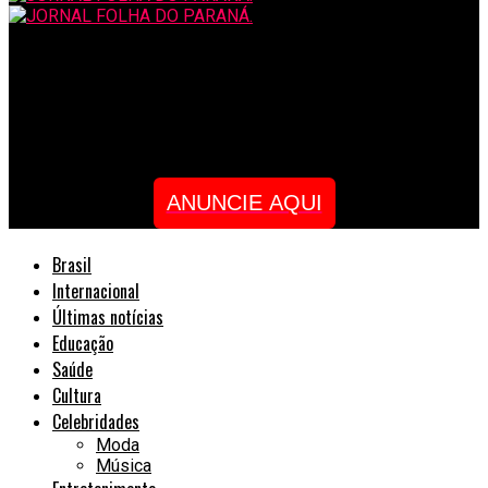
JORNAL FOLHA DO PARANÁ.
Testes genéticos: os super-heróis na luta contra câncer de
mama e de ovários
ANUNCIE AQUI
Brasil
Internacional
Últimas notícias
Educação
Saúde
Cultura
Celebridades
Moda
Música